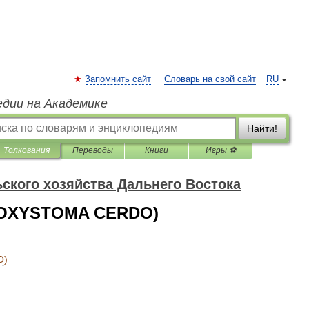
Запомнить сайт
Словарь на свой сайт
RU
едии на Академике
Найти!
Толкования
Переводы
Книги
Игры ⚽
ского хозяйства Дальнего Востока
(OXYSTOMA CERDO)
O
)