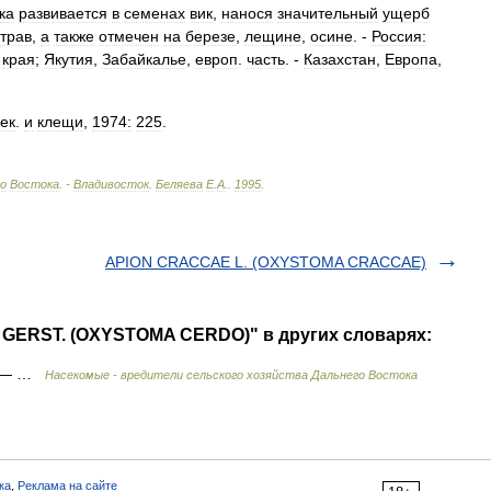
ка
развивается
в
семенах
вик
,
нанося
значительный
ущерб
трав
,
а
также
отмечен
на
березе
,
лещине
,
осине
. -
Россия:
края
;
Якутия
,
Забайкалье
,
европ
.
часть
. -
Казахстан
,
Европа
,
ек
.
и
клещи
,
1974:
225
.
о
Востока
. -
Владивосток
.
Беляева
Е
.
А
.
.
1995
.
APION CRACCAE L. (OXYSTOMA CRACCAE)
 GERST. (OXYSTOMA CERDO)" в других словарях:
— …
Насекомые - вредители сельского хозяйства Дальнего Востока
ка
,
Реклама на сайте