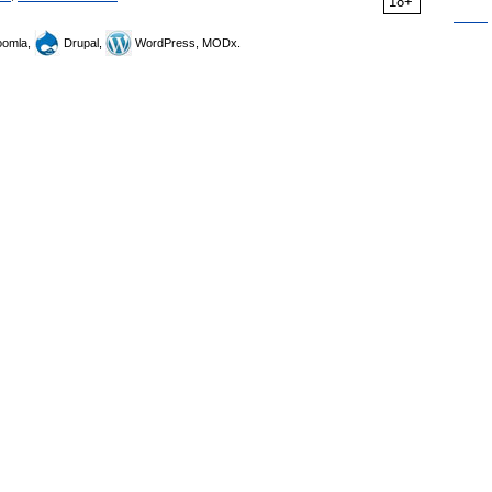
18+
omla,
Drupal,
WordPress, MODx.