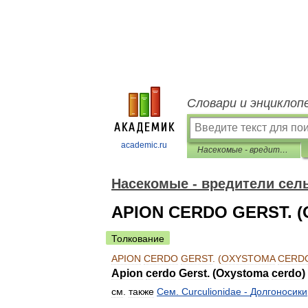
Словари и энциклоп
academic.ru
Насекомые - вредители сельского хозяйства Дальнего Востока
Насекомые - вредители сель
APION CERDO GERST. 
Толкование
APION
CERDO
GERST
. (
OXYSTOMA
CERD
Apion
cerdo
Gerst
. (
Oxystoma
cerdo
)
см
.
также
Сем
.
Curculionidae
-
Долгоносики