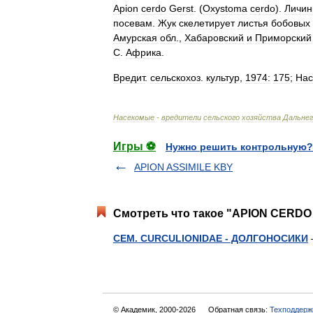
Apion
cerdo
Gerst
. (
Oxystoma
cerdo
).
Личин
посевам
.
Жук
скелетирует
листья
бобовых
Амурская
обл
.,
Хабаровский
и
Приморский
С
.
Африка
.
Вредит
.
сельскохоз
.
культур
,
1974:
175
;
Нас
Насекомые
-
вредители
сельского
хозяйства
Дальнег
Игры ⚽
Нужно решить контрольную?
APION ASSIMILE KBY
Смотреть что такое "APION CERDO
СЕМ. CURCULIONIDAE - ДОЛГОНОСИКИ
© Академик, 2000-2026
Обратная связь:
Техподдерж